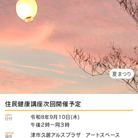
夏まつり
住民健康講座次回開催予定
date
令和8年9月10日(木)
日付
午後２時～同３時
venue
津市久居アルスプラザ アートスペース
場所