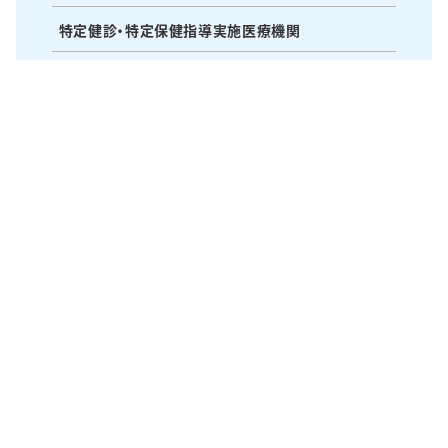
特定健診・特定保健指導実施医療機関
研修会・研究会・水曜会
医療・苦情相談窓口
〒514-1135 三重県津市久居本町1400番地の2
TEL：059-255-3155 FAX：059-256-5210