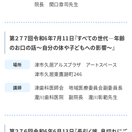
院長 関口章司先生
第２７７回令和6年7月11日『すべての世代―年齢
のお口の話～自分の体や子どもへの影響～』
津市久居アルスプラザ アートスペース
場所
津市久居東鷹跡町246
津歯科医師会 地域医療委員会副委員長
講師
瀧川歯科医院 副院長 瀧川彰範先生
第２７６回令和6年6月13日『長引く咳、息切れにご