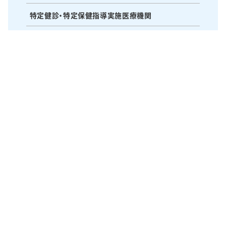
特定健診・特定保健指導実施医療機関
研修会・研究会・水曜会
医療・苦情相談窓口
〒514-1135 三重県津市久居本町1400番地の2
TEL：059-255-3155 FAX：059-256-5210