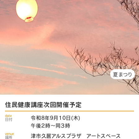
夏まつり
住民健康講座次回開催予定
date
令和8年9月10日(木)
日付
午後２時～同３時
venue
津市久居アルスプラザ アートスペース
場所