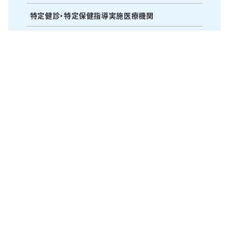
特定健診・特定保健指導実施医療機関
研修会・研究会・水曜会
医療・苦情相談窓口
〒514-1135 三重県津市久居本町1400番地の2
TEL：059-255-3155 FAX：059-256-5210