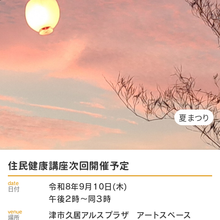
夏まつり
住民健康講座次回開催予定
date
令和8年9月10日(木)
日付
午後２時～同３時
venue
津市久居アルスプラザ アートスペース
場所