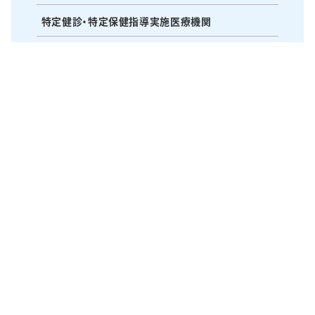
特定健診・特定保健指導実施医療機関
研修会・研究会・水曜会
医療・苦情相談窓口
〒514-1135 三重県津市久居本町1400番地の2
TEL：059-255-3155 FAX：059-256-5210