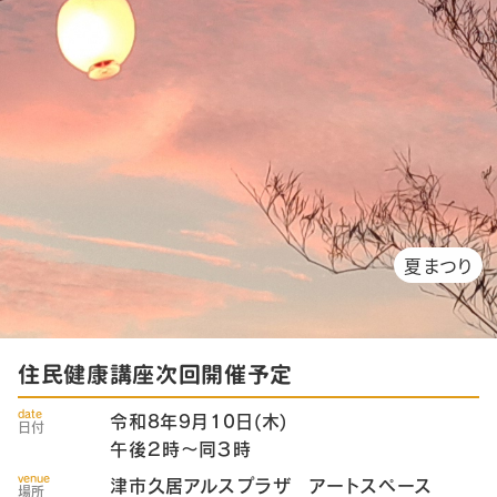
夏まつり
住民健康講座次回開催予定
date
令和8年9月10日(木)
日付
午後２時～同３時
venue
津市久居アルスプラザ アートスペース
場所