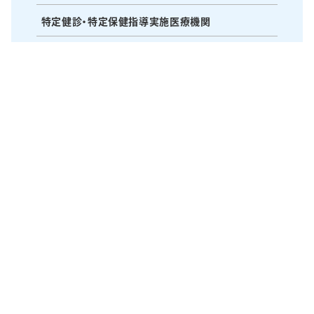
特定健診・特定保健指導実施医療機関
研修会・研究会・水曜会
医療・苦情相談窓口
〒514-1135 三重県津市久居本町1400番地の2
TEL：059-255-3155 FAX：059-256-5210