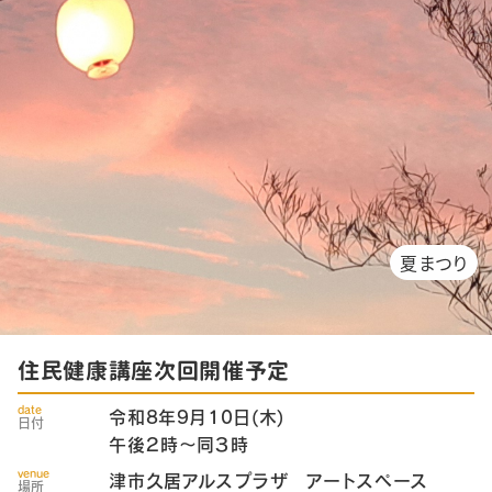
夏まつり
住民健康講座次回開催予定
date
令和8年9月10日(木)
日付
午後２時～同３時
venue
津市久居アルスプラザ アートスペース
場所