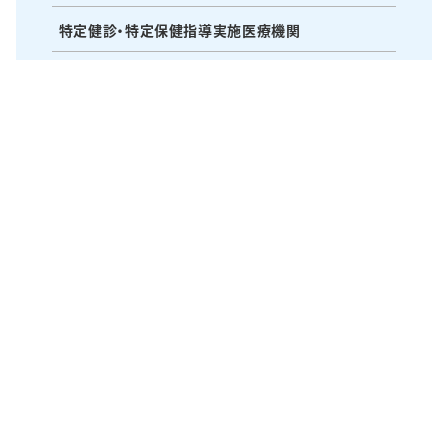
特定健診・特定保健指導実施医療機関
研修会・研究会・水曜会
医療・苦情相談窓口
〒514-1135 三重県津市久居本町1400番地の2
TEL：059-255-3155 FAX：059-256-5210