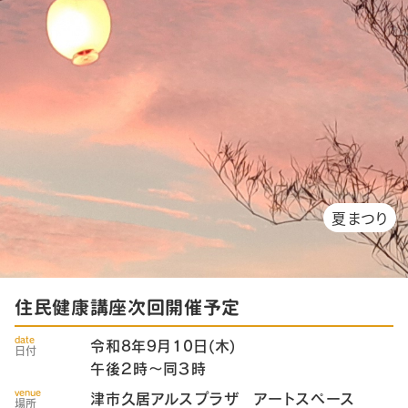
夏まつり
住民健康講座次回開催予定
date
令和8年9月10日(木)
日付
午後２時～同３時
venue
津市久居アルスプラザ アートスペース
場所