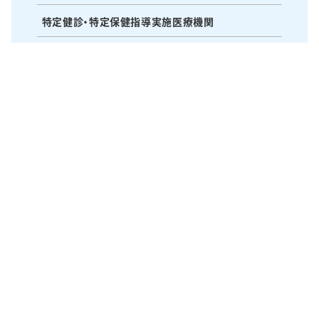
特定健診・特定保健指導実施医療機関
研修会・研究会・水曜会
医療・苦情相談窓口
〒514-1135 三重県津市久居本町1400番地の2
TEL：059-255-3155 FAX：059-256-5210