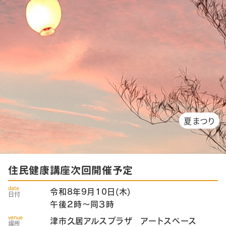
夏まつり
住民健康講座次回開催予定
date
令和8年9月10日(木)
日付
午後２時～同３時
venue
津市久居アルスプラザ アートスペース
場所